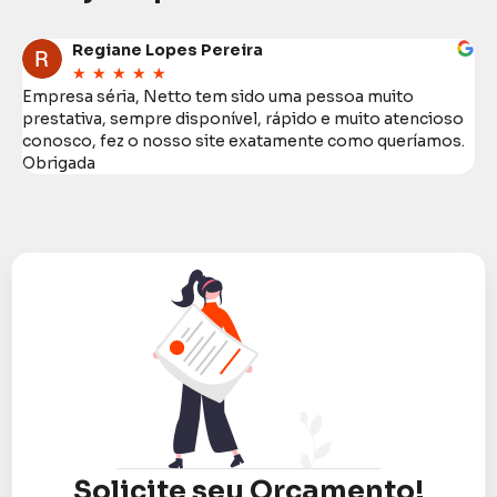
Regiane Lopes Pereira
★
★
★
★
★
Empresa séria, Netto tem sido uma pessoa muito
E
prestativa, sempre disponível, rápido e muito atencioso
t
conosco, fez o nosso site exatamente como queríamos.
a
Obrigada
Solicite seu Orçamento!